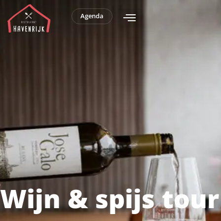
Zondag 25
Agenda
oktober – Wijn en
spijs tour Uitgeest
Wijn & spijs tour